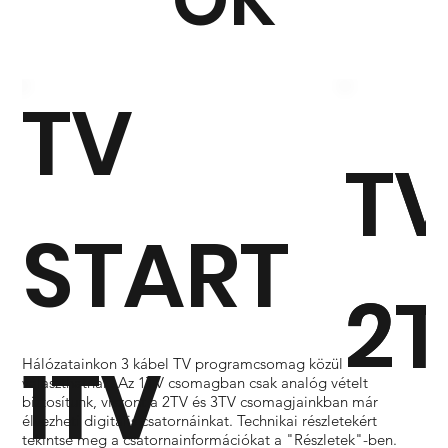
TV
TV
TV
START
2
2
1TV
Hálózatainkon 3 kábel TV programcsomag közül
választhatnak. Az 1TV csomagban csak analóg vételt
biztosítunk, viszont a 2TV és 3TV csomagjainkban már
élvezheti digitális csatornáinkat. Technikai részletekért
tekintse meg a csatornainformációkat a "Részletek"-ben.