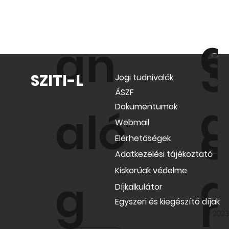
a
an
3
SZITI-L
Jogi tudnivalók
ÁSZF
g
Dokumentumok
aló
c
Webmail
Elérhetőségek
Adatkezelési tájékoztató
d
Kiskorúak védelme
g
n
Díjkalkulátor
Egyszeri és kiegészítő díjak
© 2023
X.