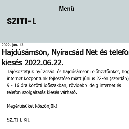
Menü
SZITI-L
2022. jún. 13.
Hajdúsámson, Nyíracsád Net és telef
kiesés 2022.06.22.
Tájékoztatjuk nyíracsádi és hajdúsámsoni előfizetőinket, ho
internet központunk fejlesztése miatt június 22-én (szerdán)
9 - 16 óra közötti időszakban, rövidebb ideig internet és 
telefon szolgáltatás kiesés várható. 
Megértésüket köszönjük!  
SZITI-L Kft.