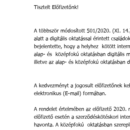
Tisztelt Előfizetőnk! 
A többször módosított 501/2020. (XI. 14.)
alatt a digitális oktatással érintett csalá
bejelentette, hogy a helyhez  kötött inter
alap- és  középfokú oktatásban digitális 
illetve az alap- és középfokú oktatásban 
A kedvezményt a jogosult előfizetőnek kell
elektronikus (E-mail) formában. 
A rendelet értelmében az előfizető 2020. 
előfizető esetén a szerződéskötéskori inter
havonta. A középfokú  oktatásban szerepl