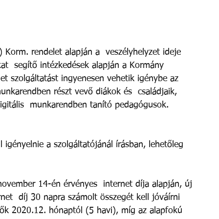
 Korm. rendelet alapján a  veszélyhelyzet ideje 
dokat  segítő intézkedések alapján a Kormány 
net szolgáltatást ingyenesen vehetik igénybe az 
munkarendben részt vevő diákok és  családjaik, 
digitális  munkarendben tanító pedagógusok. 
 igényelnie a szolgáltatójánál írásban, lehetőleg 
november 14-én érvényes  internet díja alapján, új 
net  díj 30 napra számolt összegét kell jóváírni 
ők 2020.12. hónaptól (5 havi), míg az alapfokú  