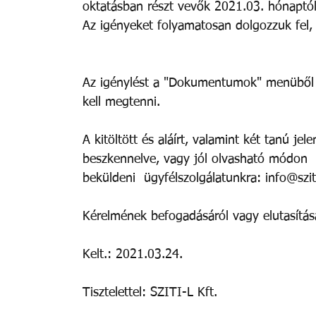
oktatásban részt vevők 2021.03. hónaptól
Az igényeket folyamatosan dolgozzuk fel, 
Az igénylést a "Dokumentumok" menüből (l
kell megtenni. 
A kitöltött és aláírt, valamint két tanú j
beszkennelve, vagy jól olvasható módon  l
beküldeni  ügyfélszolgálatunkra: info@sziti
Kérelmének befogadásáról vagy elutasításár
Kelt.: 2021.03.24.  
Tisztelettel: SZITI-L Kft. 