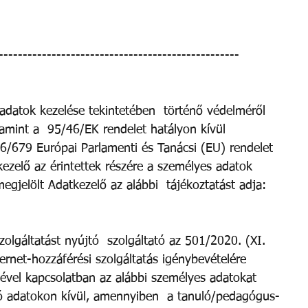
-------------------------------------------------- 
datok kezelése tekintetében  történő védelméről 
lamint a  95/46/EK rendelet hatályon kívül 
016/679 Európai Parlamenti és Tanácsi (EU) rendelet 
kezelő az érintettek részére a személyes adatok  
gjelölt Adatkezelő az alábbi  tájékoztatást adja: 
zolgáltatást nyújtó  szolgáltató az 501/2020. (XI. 
ternet-hozzáférési szolgáltatás igénybevételére 
sével kapcsolatban az alábbi személyes adatokat  
ozó adatokon kívül, amennyiben  a tanuló/pedagógus-