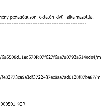
mény pedagóguson, oktatón kívüli alkalmazottja. 
-------------------------------------------------- 
ok/6a6508d11ad670fc07f627f6aa7a0793a614ede4/m
ok/fe82773ca9a3df3722437ec8aa7ad0128f87ba87/m
A2000501.KOR 