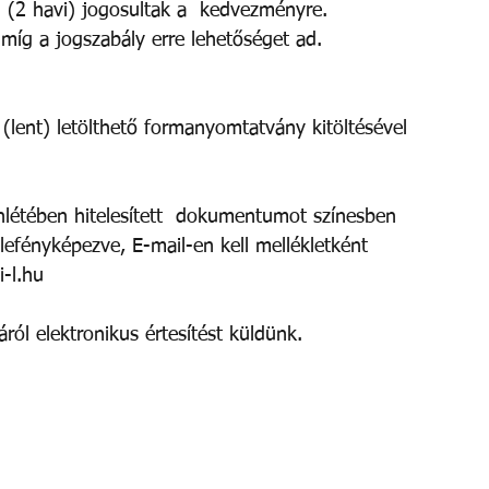
 (2 havi) jogosultak a  kedvezményre. 
míg a jogszabály erre lehetőséget ad. 
ent) letölthető formanyomtatvány kitöltésével 
elenlétében hitelesített  dokumentumot színesben 
efényképezve, E-mail-en kell mellékletként 
-l.hu  
ól elektronikus értesítést küldünk. 