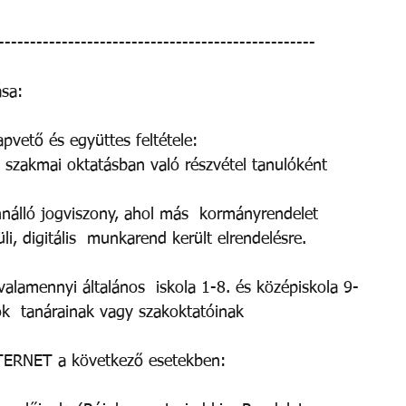
-------------------------------------------------- 
sa: 
pvető és együttes feltétele: 
 szakmai oktatásban való részvétel tanulóként 
nnálló jogviszony, ahol más  kormányrendelet 
i, digitális  munkarend került elrendelésre.   
 valamennyi általános  iskola 1-8. és középiskola 9-
ok  tanárainak vagy szakoktatóinak 
TERNET a következő esetekben: 