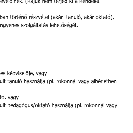
velőinek. (Rájuk nem terjed ki a Rendelet 
an történő részvétel (akár  tanuló, akár oktató), 
 ingyenes szolgáltatás lehetőségét. 
yes képviselője, vagy 
ult tanuló használja (pl. rokonnál vagy albérletben 
tó, vagy 
sult pedagógus/oktató használja (pl. rokonnál vagy 