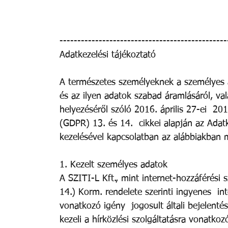
-----------------------------------------------
Adatkezelési tájékoztató 
A természetes személyeknek a személyes a
és az ilyen adatok szabad áramlásáról, va
helyezéséről szóló 2016. április 27-ei  2
(GDPR) 13. és 14.  cikkei alapján az Adat
kezelésével kapcsolatban az alábbiakban me
1. Kezelt személyes adatok 
A SZITI-L Kft., mint internet-hozzáférési s
14.) Korm. rendelete szerinti ingyenes  in
vonatkozó igény  jogosult általi bejelenté
kezeli a hírközlési szolgáltatásra vonatk