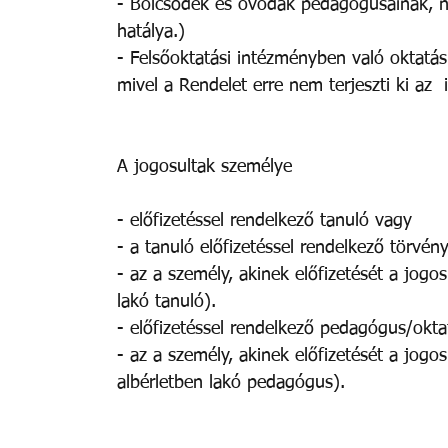
- Bölcsődék és óvodák pedagógusainak, ne
hatálya.) 
- Felsőoktatási intézményben való oktatásb
mivel a Rendelet erre nem terjeszti ki az 
A jogosultak személye 
- előfizetéssel rendelkező tanuló vagy 
- a tanuló előfizetéssel rendelkező törvén
- az a személy, akinek előfizetését a jogos
lakó tanuló). 
- előfizetéssel rendelkező pedagógus/okta
- az a személy, akinek előfizetését a jogo
albérletben lakó pedagógus). 