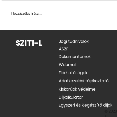
Hozzászólás írása...
ÁSZF módosulás 2026.04.01-től
SZITI-L
Jogi tudnivalók
ÁSZF
Dokumentumok
Webmail
Elérhetőségek
Adatkezelési tájékoztató
Kiskorúak védelme
Díjkalkulátor
Egyszeri és kiegészítő díjak
© 2023
X.