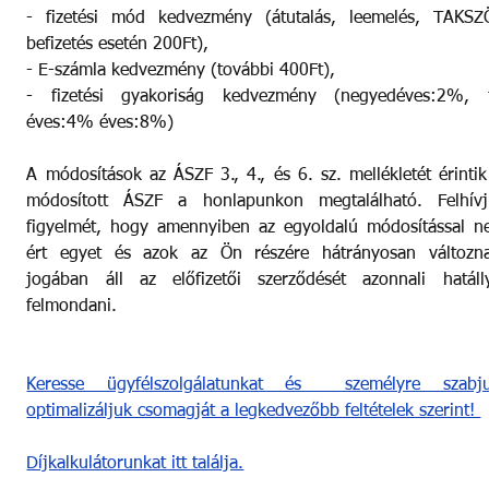
- fizetési mód kedvezmény (átutalás, leemelés, TAKSZÖ
befizetés esetén 200Ft),
- E-számla kedvezmény (további 400Ft),
- fizetési gyakoriság kedvezmény (negyedéves:2%, fé
éves:4% éves:8%)
A módosítások az ÁSZF 3., 4., és 6. sz. mellékletét érintik
módosított ÁSZF a honlapunkon megtalálható. Felhívju
figyelmét, hogy amennyiben az egyoldalú módosítással n
ért egyet és azok az Ön részére hátrányosan változnak
jogában áll az előfizetői szerződését azonnali hatálly
felmondani.
Keresse ügyfélszolgálatunkat és  személyre szabjuk
optimalizáljuk csomagját a legkedvezőbb feltételek szerint! 
Díjkalkulátorunkat itt találja.