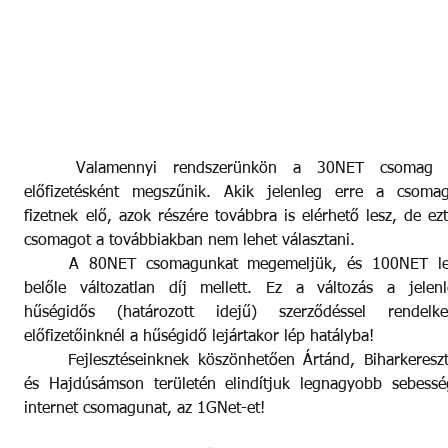
	Valamennyi rendszerünkön a 30NET csomag új 
előfizetésként megszűnik. Akik jelenleg erre a csomagr
fizetnek elő, azok részére továbbra is elérhető lesz, de ezt
csomagot a továbbiakban nem lehet választani. 
	A 80NET csomagunkat megemeljük, és 100NET lesz 
belőle változatlan díj mellett. Ez a változás a jelenl
hűségidős (határozott idejű) szerződéssel rendelkez
előfizetőinknél a hűségidő lejártakor lép hatályba! 
	Fejlesztéseinknek köszönhetően Ártánd, Biharkeresztes 
és Hajdúsámson területén elindítjuk legnagyobb sebessé
internet csomagunat, az 1GNet-et!