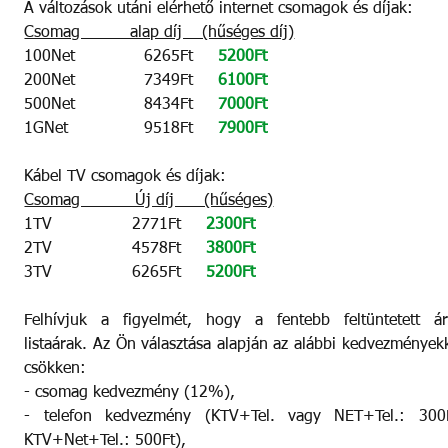
A változások utáni elérhető internet csomagok és díjak:
Csomag          alap díj    (hűséges díj)
100Net		6265Ft     
5200Ft
200Net		7349Ft     
6100Ft
500Net  		8434Ft     
7000Ft
1GNet		9518Ft     
7900Ft
Kábel TV csomagok és díjak:
Csomag           Új díj      (hűséges)
1TV                2771Ft     
2300Ft
2TV                4578Ft     
3800Ft
3TV                6265Ft     
5200Ft
Felhívjuk a figyelmét, hogy a fentebb feltüntetett ára
listaárak. Az Ön választása alapján az alábbi kedvezményekk
csökken:
- csomag kedvezmény (12%),
- telefon kedvezmény (KTV+Tel. vagy NET+Tel.: 300Ft
KTV+Net+Tel.: 500Ft),