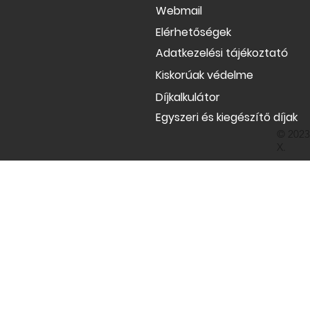
Webmail
Elérhetőségek
Adatkezelési tájékoztató
Kiskorúak védelme
Díjkalkulátor
Egyszeri és kiegészítő díjak
© 2023
X.