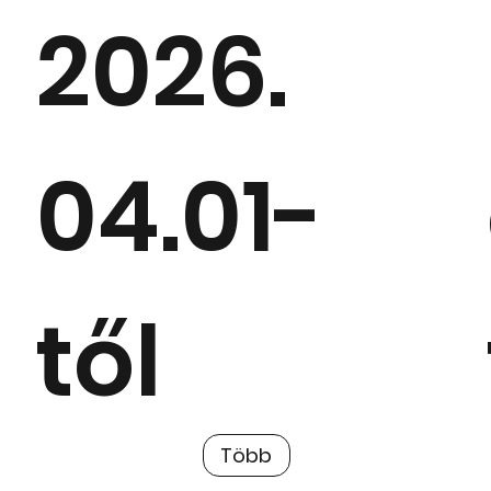
2026.
04.01-
től
Tájékoztatjuk tisztelt Előfizetőinket, hogy
Több
2026. április 01-től módosulnak az