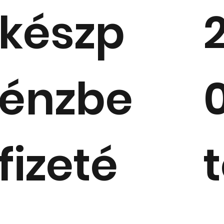
készp
énzbe
0
fizeté
t
Tájéko
2026.