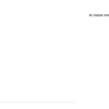
Az összes me
Az MBH Banki
készpénzbefizetés megszű
2026.04.01-től
Tájékoztatjuk Előfizetőinket,