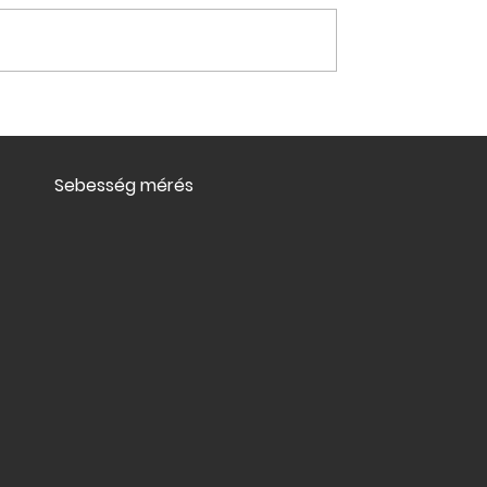
az MBH Bank 2026.04.01-től
banki készpénzes befizetések
tranzakciós díjat vezet be. Ez
azon előfizetőinket érinti, aki
sulás 2026.04.01-
eddig az MBH bankban fizett
az előfi
Sebesség mérés