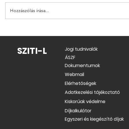
napokon zárva tart: 2026.07.27-
Hozzászólás írása...
2026.07.31-ig Hibaügyelet
folyamatosan működik! Tel: 06-
52-640800 Tisztelettel: SZITI-L
ÁSZF módo
Kft.
től
SZITI-L
Jogi tudnivalók
ÁSZF
Dokumentumok
Webmail
Elérhetőségek
Adatkezelési tájékoztató
Kiskorúak védelme
Díjkalkulátor
Egyszeri és kiegészítő díjak