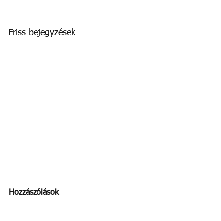
Friss bejegyzések
Szabadság
Hozzászólások
Ügyfélszolgálati irodánk
szabadság miatt az alábbi