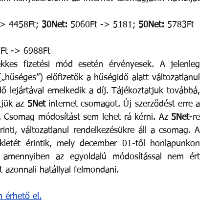
> 4458Ft; 
30Net: 
5060Ft -> 5181; 
50Net: 
5783Ft 
Ft -> 6988Ft 
kkes fizetési mód esetén érvényesek. A jelenleg 
„hűséges”) előfizetők a hűségidő alatt változatlanul 
dő lejártával emelkedik a díj. Tájékoztatjuk továbbá, 
jük az 
5Net
 internet csomagot. Új szerződést erre a 
 Csomag módosítást sem lehet rá kérni. Az 
5Net
-re 
inti, változatlanul rendelkezésükre áll a csomag. A 
letét érintik, mely december 01-től honlapunkon 
gy amennyiben az egyoldalú módosítással nem ért 
t azonnali hatállyal felmondani.
 érhető el.