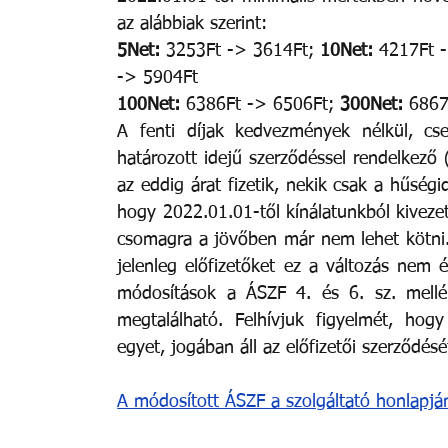
az alábbiak szerint:
5Net:
 3253Ft -> 3614Ft; 
10Net: 
4217Ft -
-> 5904Ft 
100Net:
 6386Ft -> 6506Ft;
 300Net:
 6867
A fenti díjak kedvezmények nélkül, cse
határozott idejű szerződéssel rendelkező (
az eddig árat fizetik, nekik csak a hűségi
hogy 2022.01.01-től kínálatunkból kivezet
csomagra a jövőben már nem lehet kötni.
jelenleg előfizetőket ez a változás nem ér
módosítások a ÁSZF 4. és 6. sz. mellék
megtalálható. Felhívjuk figyelmét, ho
egyet, jogában áll az előfizetői szerződésé
A módosított ÁSZF a szolgáltató honlapján